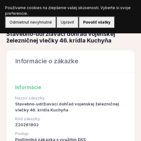
Používame cookies na zlepšenie vašej skúsenosti. Vyberte si svoje
Prihlásiť sa
preferencie.
Odmietnuť nevyhnutné
Upraviť
Povoliť všetky
Obstarávanie
Stavebno-udržiavací dohľad vojenskej
železničnej vlečky 46. krídla Kuchyňa
Informácie o zákazke
Informácie
Názov zákazky:
Stavebno-udržiavací dohľad vojenskej železničnej
vlečky 46. krídla Kuchyňa
Kód zákazky:
Z20261802
Postup:
Podlimitná zákazka s využitím EKS