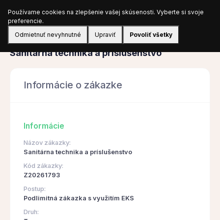
Používame cookies na zlepšenie vašej skúsenosti. Vyberte si svoje
Prihlásiť sa
preferencie.
Odmietnuť nevyhnutné
Upraviť
Povoliť všetky
Obstarávanie
Sanitárna technika a príslušenstvo
Informácie o zákazke
Informácie
Názov zákazky:
Sanitárna technika a príslušenstvo
Kód zákazky:
Z20261793
Postup:
Podlimitná zákazka s využitím EKS
Druh: