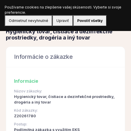
Používame cookies na zlepšenie vašej skúsenosti. Vyberte si svoje
Prihlásiť sa
preferencie.
Odmietnuť nevyhnutné
Upraviť
Povoliť všetky
Obstarávanie
Hygienický tovar, čistiace a dezinfekčné
prostriedky, drogéria a iný tovar
Informácie o zákazke
Informácie
Názov zákazky:
Hygienický tovar, čistiace a dezinfekčné prostriedky,
drogéria a iný tovar
Kód zákazky:
Z20261780
Postup:
Podlimitná zákazka s využitím EKS