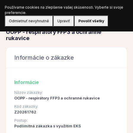
Používame cookies na zlepšenie vašej skúsenosti. Vyberte si svoje
Prihlásiť sa
preferencie.
Odmietnuť nevyhnutné
Upraviť
Povoliť všetky
Obstarávanie
OOPP - respirátory FFP3 a ochranné
rukavice
Informácie o zákazke
Informácie
Názov zákazky:
OOPP - respirátory FFP3 a ochranné rukavice
Kód zákazky:
Z20261762
Postup:
Podlimitná zákazka s využitím EKS