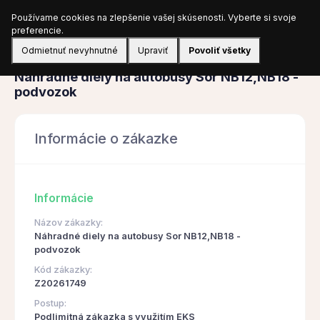
Používame cookies na zlepšenie vašej skúsenosti. Vyberte si svoje
Prihlásiť sa
preferencie.
Odmietnuť nevyhnutné
Upraviť
Povoliť všetky
Obstarávanie
Náhradné diely na autobusy Sor NB12,NB18 -
podvozok
Informácie o zákazke
Informácie
Názov zákazky:
Náhradné diely na autobusy Sor NB12,NB18 -
podvozok
Kód zákazky:
Z20261749
Postup:
Podlimitná zákazka s využitím EKS