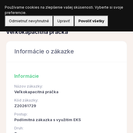
Používame cookies na zlepšenie vašej skúsenosti. Vyberte si svoje
Prihlásiť sa
preferencie.
Odmietnuť nevyhnutné
Upraviť
Povoliť všetky
Obstarávanie
Veľkokapacitná práčka
Informácie o zákazke
Informácie
Názov zákazky:
Veľkokapacitná práčka
Kód zákazky:
Z20261729
Postup:
Podlimitná zákazka s využitím EKS
Druh: