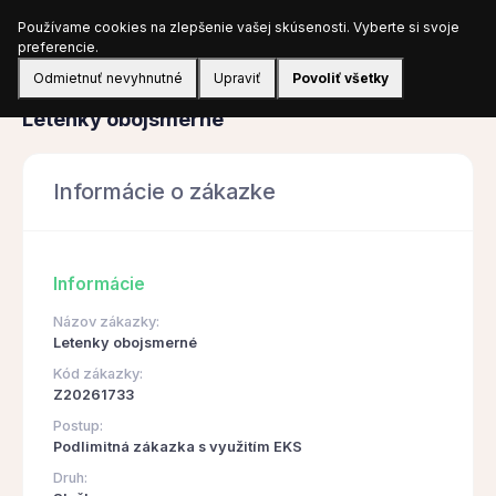
Používame cookies na zlepšenie vašej skúsenosti. Vyberte si svoje
Prihlásiť sa
preferencie.
Odmietnuť nevyhnutné
Upraviť
Povoliť všetky
Obstarávanie
Letenky obojsmerné
Informácie o zákazke
Informácie
Názov zákazky:
Letenky obojsmerné
Kód zákazky:
Z20261733
Postup:
Podlimitná zákazka s využitím EKS
Druh: