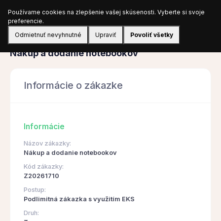
Používame cookies na zlepšenie vašej skúsenosti. Vyberte si svoje
Prihlásiť sa
preferencie.
Odmietnuť nevyhnutné
Upraviť
Povoliť všetky
Obstarávanie
Nákup a dodanie notebookov
Informácie o zákazke
Informácie
Názov zákazky:
Nákup a dodanie notebookov
Kód zákazky:
Z20261710
Postup:
Podlimitná zákazka s využitím EKS
Druh: