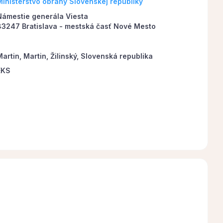
Ministerstvo obrany Slovenskej republiky
Námestie generála Viesta
83247 Bratislava - mestská časť Nové Mesto
artin, Martin, Žilinský, Slovenská republika
EKS