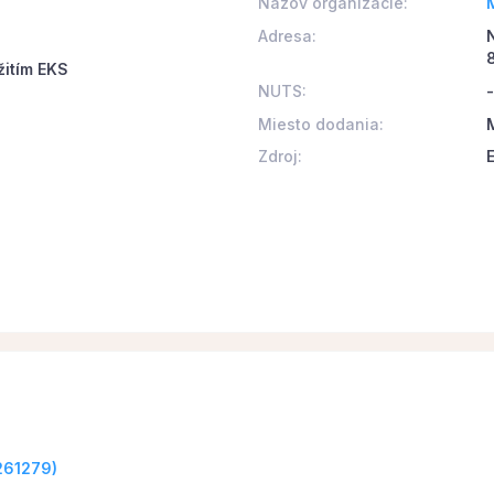
Názov organizácie:
Adresa:
žitím EKS
NUTS:
-
Miesto dodania:
M
Zdroj:
0261279)