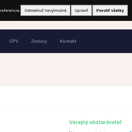
referencie.
Odmietnuť nevyhnutné
Upraviť
Povoliť všetky
CPV
Zmluvy
Kontakt
Verejný obstarávateľ