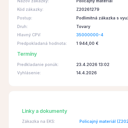
Názov zákazky:
Policajný materiál
Kód zákazky:
Z20261279
Postup:
Podlimitná zákazka s vyu
Druh:
Tovary
Hlavný CPV:
35000000-4
Predpokladaná hodnota:
1 944,00 €
Termíny
Predkladanie ponúk:
23.4.2026 13:02
Vyhlásenie:
14.4.2026
Linky a dokumenty
Zákazka na EKS:
Policajný materiál (Z2