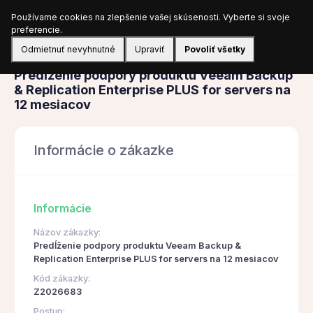
Používame cookies na zlepšenie vašej skúsenosti. Vyberte si svoje
Prihlásiť sa
preferencie.
Odmietnuť nevyhnutné
Upraviť
Povoliť všetky
Obstarávanie
Predĺženie podpory produktu Veeam Backup
& Replication Enterprise PLUS for servers na
12 mesiacov
Informácie o zákazke
Informácie
Názov zákazky:
Predĺženie podpory produktu Veeam Backup &
Replication Enterprise PLUS for servers na 12 mesiacov
Kód zákazky:
Z2026683
Postup: