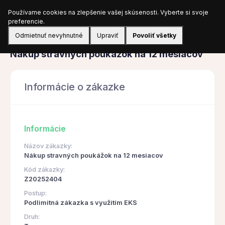
Používame cookies na zlepšenie vašej skúsenosti. Vyberte si svoje
Prihlásiť sa
preferencie.
Odmietnuť nevyhnutné
Upraviť
Povoliť všetky
Obstarávanie
Nákup stravných poukážok na 12 mesiacov
Informácie o zákazke
Informácie
Názov zákazky:
Nákup stravných poukážok na 12 mesiacov
Kód zákazky:
Z20252404
Postup:
Podlimitná zákazka s využitím EKS
Druh: