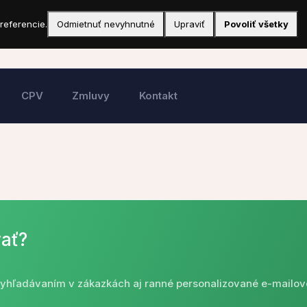
referencie.
Odmietnuť nevyhnutné
Upraviť
Povoliť všetky
CPV
Zmluvy
Kontakt
ať?
 vyhľadávaním v zákazkách aj ranné personalizované e-mailov