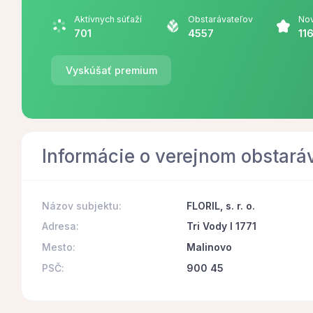
Aktívnych súťaží
Obstarávateľov
Nov
701
4557
11
Vyskúšať premium
Informácie o verejnom obstará
Názov subjektu:
FLORIL, s. r. o.
Adresa:
Tri Vody I 1771
Mesto:
Malinovo
PSČ:
900 45