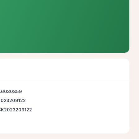
46030859
2023209122
SK2023209122