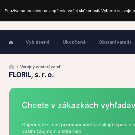
Používame cookies na zlepšenie vašej skúsenosti. Vyberte si svoje p
Vyhlásené
Ukončené
Obstarávatelia
Verejný obstarávateľ
FLORIL, s. r. o.
Chcete v zákazkách vyhľadáv
Objednajte si náš
premium účet
a získajte spolu s
vašim záujmom a kritériám.