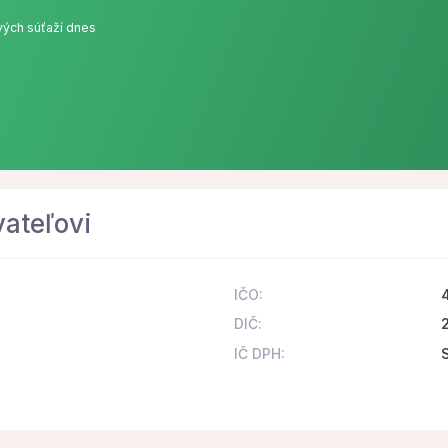
ých súťaží dnes
6
vateľovi
IČO:
DIČ:
IČ DPH: