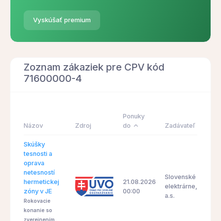
Vyskúšať premium
Zoznam zákaziek pre CPV kód
71600000-4
Ponuky
Názov
Zdroj
do
Zadávateľ
Skúšky
tesnosti a
oprava
netesností
Slovenské
hermetickej
21.08.2026
elektrárne,
zóny v JE
00:00
a.s.
Rokovacie
konanie so
zverejnením