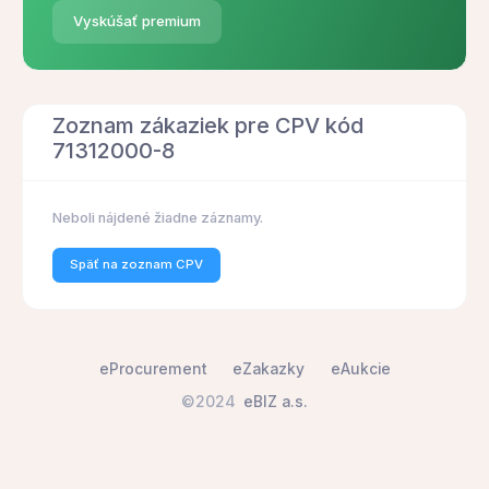
Vyskúšať premium
Zoznam zákaziek pre CPV kód
71312000-8
Neboli nájdené žiadne záznamy.
Späť na zoznam CPV
eProcurement
eZakazky
eAukcie
©2024
eBIZ a.s.