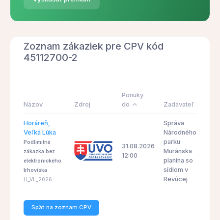
Zoznam zákaziek pre CPV kód
45112700-2
Ponuky
Názov
Zdroj
do
Zadávateľ
Horáreň,
Správa
Veľká Lúka
Národného
parku
Podlimitná
31.08.2026
Muránska
zákazka bez
12:00
planina so
elektronického
sídlom v
trhoviska
Revúcej
H_VL_2026
Späť na zoznam CPV