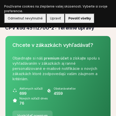
Používame cookies na zlepšenie vašej skúsenosti. Vyberte si svoje
Prihlásiť sa
preferencie.
Odmietnuť nevyhnutné
Upraviť
Povoliť všetky
CPV
CPV kód 45112700-2 : Terénne úpravy
Chcete v zákazkách vyhľadávať?
Objednajte si náš
premium účet
a získajte spolu s
vyhľadávaním v zákazkách aj ranné
personalizované e-mailové notifikácie o nových
zákazkách ktoré zodpovedajú vašim záujmom a
kritériám.
Aktívnych súťaží
Obstarávateľov
699
4559
Nových súťaží dnes
76
Vyskúšať premium