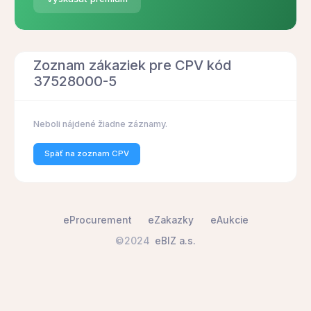
Zoznam zákaziek pre CPV kód
37528000-5
Neboli nájdené žiadne záznamy.
Späť na zoznam CPV
eProcurement
eZakazky
eAukcie
©2024
eBIZ a.s.