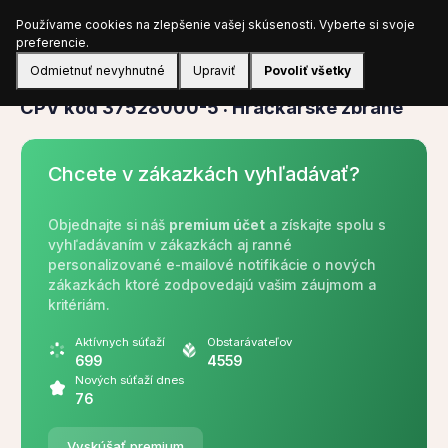
Používame cookies na zlepšenie vašej skúsenosti. Vyberte si svoje
Prihlásiť sa
preferencie.
Odmietnuť nevyhnutné
Upraviť
Povoliť všetky
CPV
CPV kód 37528000-5 : Hračkárske zbrane
Chcete v zákazkách vyhľadávať?
Objednajte si náš
premium účet
a získajte spolu s
vyhľadávaním v zákazkách aj ranné
personalizované e-mailové notifikácie o nových
zákazkách ktoré zodpovedajú vašim záujmom a
kritériám.
Aktívnych súťaží
Obstarávateľov
699
4559
Nových súťaží dnes
76
Vyskúšať premium